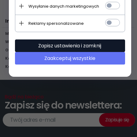
Wysyłanie danych marketingowych
Informacje
Reklamy spersonalizowane
Mapa strony
Współpraca
Zapisz ustawienia i zamknij
O sklepie
Zaakceptuj wszystkie
Koszty wysyłki
Kontakt
Bądź na bieżąco
Zapisz się do newslettera:
Twój adres e-mail
Zapisuje się