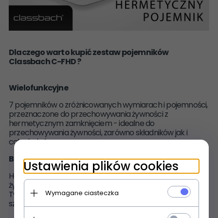
Dlaczego warto kupić zestaw pojemników
Classbach C-FHD ?
Wielofunkcyjne
7 pojemników o zróżnicowanych wymiarach i pojemności,
przeznaczone do przechowywania żywności z
hermetycznym zamknięciem - idealne do
przechowywania żywności, zarówno składników jak i
całych dań
Bezpieczne
Ustawienia plików cookies
Hermetyczne zamknięcia Click & Safe, dzięki którym
żywność nie będzie się wylewać ani wysypywać.
Wymagane ciasteczka
Tworzywo jest bezpieczne dla zdrowia i pozbawione
szkodliwych substancji