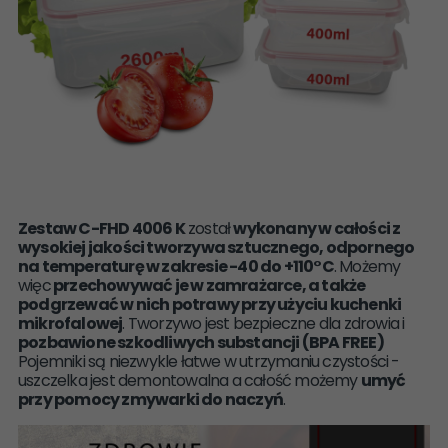
Zestaw C-FHD 4006 K
został
wykonany w całości z
wysokiej jakości tworzywa sztucznego, odpornego
na temperaturę w zakresie -40 do +110°C
. Możemy
więc
przechowywać je w zamrażarce, a także
podgrzewać w nich potrawy przy użyciu kuchenki
mikrofalowej
. Tworzywo jest bezpieczne dla zdrowia i
pozbawione szkodliwych substancji (BPA FREE)
Pojemniki są niezwykle łatwe w utrzymaniu czystości -
uszczelka jest demontowalna a całość możemy
umyć
przy pomocy zmywarki do naczyń
.