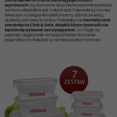
zamknięciem o zróżnicowanej pojemności i
wymiarach
. Są stworzone do przechowywania żywności,
zarówno składników jak i całych dań. Pojemniki są również
świetnym rozwiązaniem jeśli chcemy zabrać ze sobą
ulubioną potrawę do pracy. Posiadają one
hermetyczne
zamknięcia Click & Safe, dzięki którym żywność nie
będzie się wylewać ani wysypywać
, co mogło by
wpłynąć negatywnie na bezpośrednie otoczenie
pojemnika czy świeżość przechowywanych potraw.