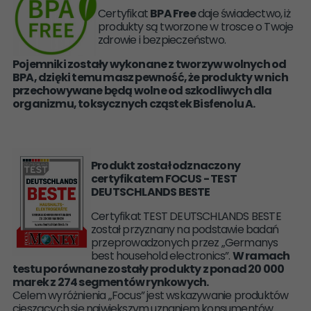
Certyfikat
BPA Free
daje świadectwo, iż
produkty są tworzone w trosce o Twoje
zdrowie i bezpieczeństwo.
Pojemniki zostały wykonane z tworzyw wolnych od
BPA, dzięki temu masz pewność, że produkty w nich
przechowywane będą wolne od szkodliwych dla
organizmu, toksycznych cząstek Bisfenolu A.
Produkt został odznaczony
certyfikatem FOCUS - TEST
DEUTSCHLANDS BESTE
Certyfikat TEST DEUTSCHLANDS BESTE
został przyznany na podstawie badań
przeprowadzonych przez „Germanys
best household electronics”.
W ramach
testu porównane zostały produkty z ponad 20 000
marek z 274 segmentów rynkowych.
Celem wyróżnienia „Focus” jest wskazywanie produktów
cieszących się największym uznaniem konsumentów.