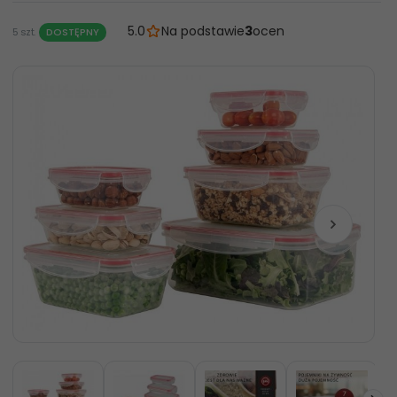
5.0
Na podstawie
3
ocen
5 szt.
DOSTĘPNY