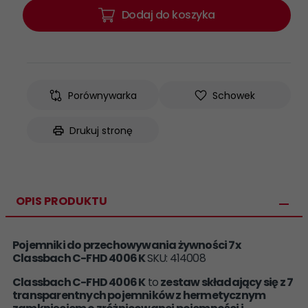
Dodaj do koszyka
Porównywarka
Schowek
Drukuj stronę
OPIS PRODUKTU
Pojemniki do przechowywania żywności 7x
Classbach C-FHD 4006 K
SKU: 414008
Classbach C-FHD 4006 K
to
zestaw składający się z 7
transparentnych
pojemników z hermetycznym