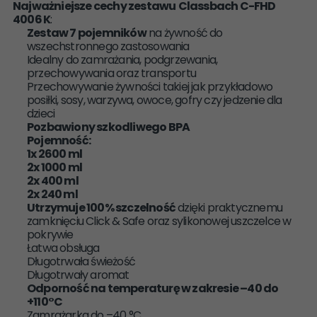
Najważniejsze cechy zestawu
Classbach C-FHD
4006 K
:
Zestaw 7 pojemników
na żywność do
wszechstronnego zastosowania
Idealny do zamrażania, podgrzewania,
przechowywania oraz transportu
Przechowywanie żywności takiej jak przykładowo
posiłki, sosy, warzywa, owoce, gofry czy jedzenie dla
dzieci
Pozbawiony szkodliwego BPA
Pojemność:
1x 2600 ml
2x 1000 ml
2x 400 ml
2x 240 ml
Utrzymuje 100% szczelność
dzięki praktycznemu
zamknięciu Click & Safe oraz sylikonowej uszczelce w
pokrywie
Łatwa obsługa
Długotrwała świeżość
Długotrwały aromat
Odporność na temperaturę w zakresie –40 do
+110°C
Zamrażarka do –40 °C