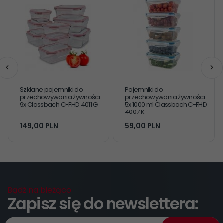
Szklane pojemniki do
Pojemniki do
przechowywania żywności
przechowywania żywności
9x Classbach C-FHD 4011 G
5x 1000 ml Classbach C-FHD
4007 K
149,
00
PLN
59,
00
PLN
Bądź na bieżąco
Zapisz się do newslettera: