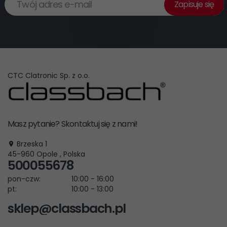
Twój adres e-mail
Zapisuje się
CTC Clatronic Sp. z o.o.
Masz pytanie? Skontaktuj się z nami!
Brzeska 1
45-960
Opole
,
Polska
500055678
pon-czw:
10:00 - 16:00
pt:
10:00 - 13:00
sklep@classbach.pl